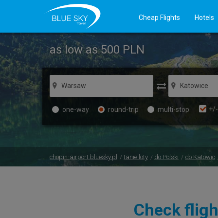
Cheap Flights
Hotels
as low as 500
PLN
+/-
one-way
round-trip
multi-stop
chopin-airport.bluesky.pl
tanie loty
do Polski
do Katowic
Check fligh