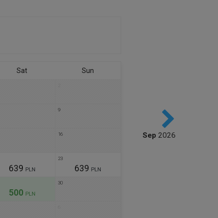
Sat
Sun
2
9
Sep
2026
16
next
23
639
639
PLN
PLN
30
500
PLN
6