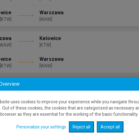
owice
Warszawa
[KTW]
[WAW]
zawa
Katowice
[WAW]
[KTW]
owice
Warszawa
[KTW]
[WAW]
 Overview
zawa
Katowice
[WAW]
[KTW]
bsite uses cookies to improve your experience while you navigate throu
owice
Warszawa
. Out of these cookies, the cookies that are categorized as necessary a
[KTW]
[WAW]
browser as they are essential for the working of the basic functionality.
Personalize your settings
Reject all
Accept all
zawa
Katowice
[WAW]
[KTW]