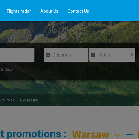
Flights radar
About Us
Contact Us
Departure
Return
3
days
z Polski
z Warsaw
t promotions :
—