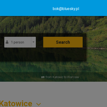
bok@bluesky.pl
Search
1 person
from Katowic to Warsaw