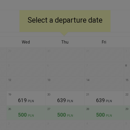
Select a departure date
Wed
Thu
Fri
29
30
31
1
5
6
7
8
12
13
14
15
19
20
21
22
619
639
639
PLN
PLN
PLN
26
27
28
29
500
500
500
PLN
PLN
PLN
2
3
4
5