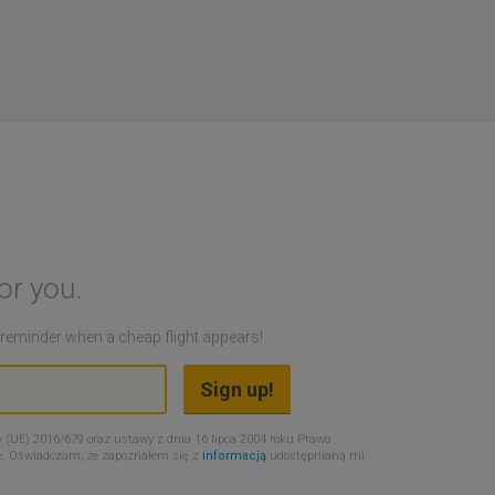
or you.
a reminder when a cheap flight appears!
 (UE) 2016/679 oraz ustawy z dnia 16 lipca 2004 roku Prawo
e. Oświadczam, że zapoznałem się z
informacją
udostępnianą mi