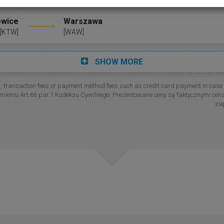
owice
Warszawa
[KTW]
[WAW]
SHOW MORE
s, transaction fees or payment method fees such as credit card payment in cas
ozumieniu Art.66 par.1 Kodeksu Cywilnego. Prezentowane ceny są faktycznymi 
zap