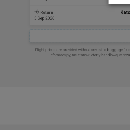
Kat
Return
3 Sep 2026
Flight prices are provided without any extra baggage fee
informacyjny, nie stanowi oferty handlowej w r