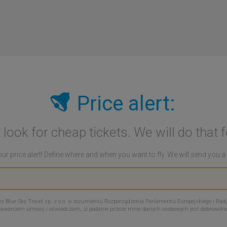
Price alert:
 look for cheap tickets. We will do that f
ur price alert! Define where and when you want to fly. We will send you 
Blue Sky Travel sp. z o.o. w rozumieniu Rozporządzenia Parlamentu Europejskiego i Rady
zawarciem umowy i oświadczam, iż podanie przeze mnie danych osobowych jest dobrowoln