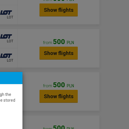
Show flights
LOT
500
LOT
from
PLN
Show flights
LOT
500
LOT
from
PLN
gh the
Show flights
re stored
LOT
500
LOT
from
PLN