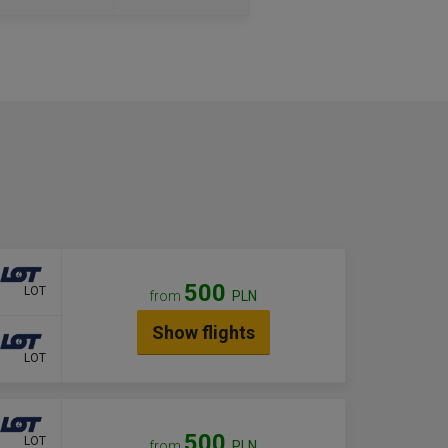
500
LOT
from
PLN
Show flights
LOT
500
LOT
from
PLN