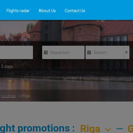
Flights radar
About Us
Contact Us
Departure
Return
3
days
z Łotwa
z Riga
ight promotions :
—