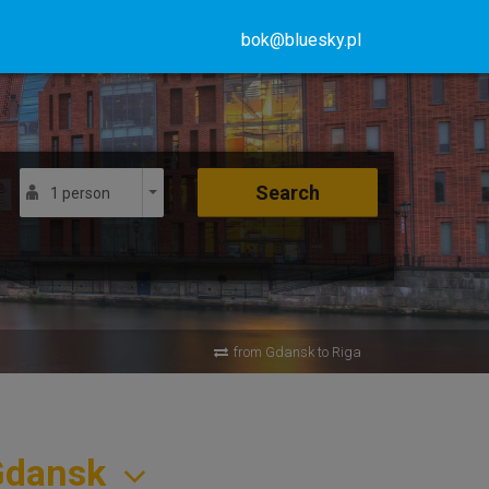
bok@bluesky.pl
Search
1 person
from Gdansk to Riga