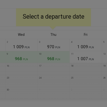
Select a departure date
Wed
Thu
Fri
2
3
4
5
1 009
970
1 009
PLN
PLN
PLN
9
10
11
12
968
968
1 007
PLN
PLN
PLN
16
17
18
19
23
24
25
26
30
1
2
3