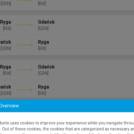
[GDN]
[RIX]
Ryga
Gdańsk
[RIX]
[GDN]
ańsk
Ryga
[GDN]
[RIX]
Ryga
Gdańsk
[RIX]
[GDN]
ańsk
Ryga
[GDN]
[RIX]
 Overview
Ryga
Gdańsk
[RIX]
[GDN]
bsite uses cookies to improve your experience while you navigate throu
. Out of these cookies, the cookies that are categorized as necessary a
ańsk
Ryga