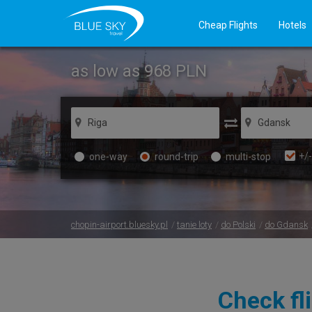
Cheap Flights
Hotels
as low as 968
PLN
+/-
one-way
round-trip
multi-stop
chopin-airport.bluesky.pl
tanie loty
do Polski
do Gdansk
Check fl