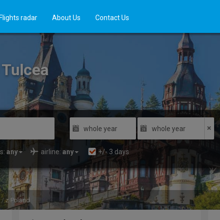
Flights radar
About Us
Contact Us
 Tulcea
whole year
whole year
s:
any
airline:
any
+/-
3
days
z Poland