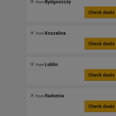
Bydgoszczy
from
Check deals
Koszalina
from
Check deals
Lublin
from
Check deals
Radomia
from
Check deals