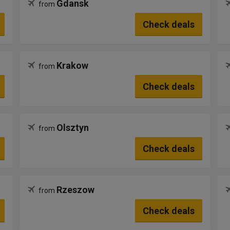
Gdansk
from
Check deals
Krakow
from
Check deals
Olsztyn
from
Check deals
Rzeszow
from
Check deals