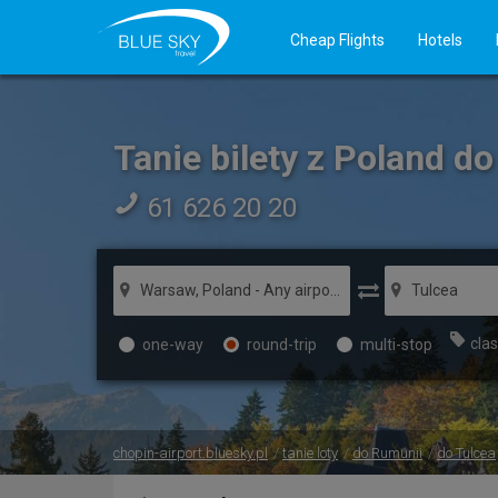
Cheap Flights
Hotels
Tanie bilety z Poland do
61 626 20 20
clas
one-way
round-trip
multi-stop
chopin-airport.bluesky.pl
tanie loty
do Rumunii
do Tulcea