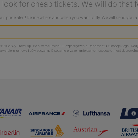
 look for cheap tickets. We will do that f
ur price alert! Define where and when you want to fly. We will send you 
Blue Sky Travel sp. z o.o. w rozumieniu Rozporządzenia Parlamentu Europejskiego i Rady
zawarciem umowy i oświadczam, iż podanie przeze mnie danych osobowych jest dobrowoln