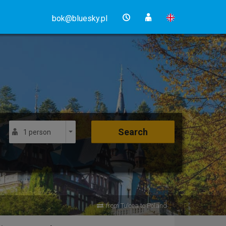
bok@bluesky.pl
Search
1 person
from Tulcea to Poland