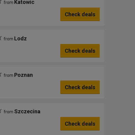
Katowic
from
Check deals
Lodz
from
Check deals
Poznan
from
Check deals
Szczecina
from
Check deals