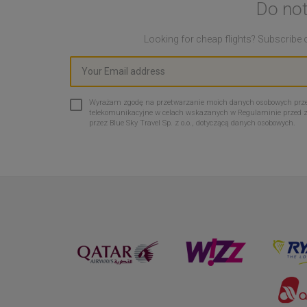
Do not
Looking for cheap flights? Subscribe o
Wyrażam zgodę na przetwarzanie moich danych osobowych przez 
telekomunikacyjne w celach wskazanych w Regulaminie przed 
przez Blue Sky Travel Sp. z o.o., dotyczącą danych osobowych.