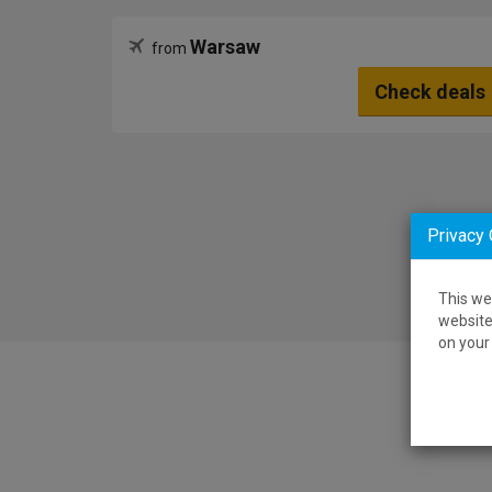
Warsaw
from
Check deals
Privacy
This we
website
on your 