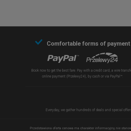
Comfortable forms of payment
Book now to get the best fare. Pay with a credit card, a wire transfe
online payment (Przelewy24), by cash or via PayPal™.
Everyday, we gather hundreds of deals and special offers 
Przedstawiona oferta cenowa ma charakter informacyjny, nie stan