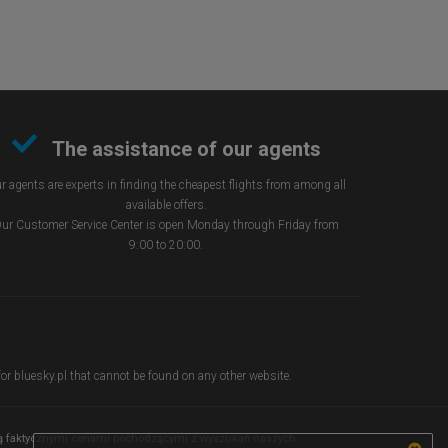
The assistance of our agents
r agents are experts in finding the cheapest flights from among all
available offers.
ur Customer Service Center is open Monday through Friday from
9:00 to 20:00.
 for bluesky.pl that cannot be found on any other website.
y są faktycznymi cenami pochodzącymi z wyszukań naszych