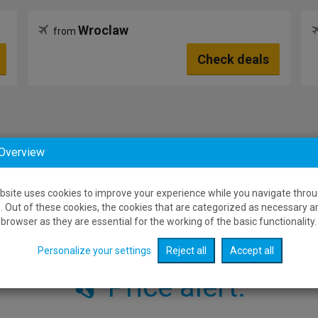
Wroclaw
from
Check deals
 Overview
bsite uses cookies to improve your experience while you navigate throu
. Out of these cookies, the cookies that are categorized as necessary a
browser as they are essential for the working of the basic functionality.
Personalize your settings
Reject all
Accept all
Price alert: