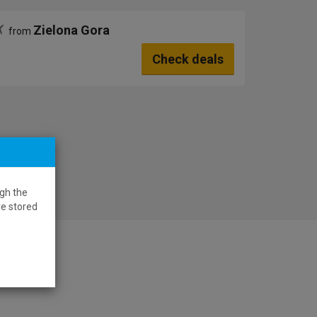
Zielona Gora
from
Check deals
gh the
re stored