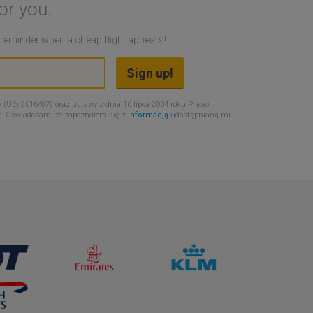
or you.
a reminder when a cheap flight appears!
 (UE) 2016/679 oraz ustawy z dnia 16 lipca 2004 roku Prawo
e. Oświadczam, że zapoznałem się z
informacją
udostępnianą mi