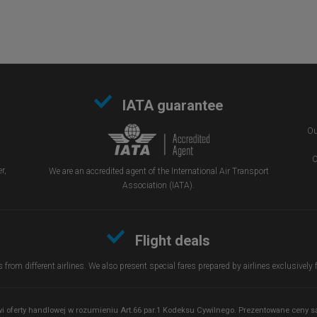
IATA guarantee
Ou
O
r,
We are an accredited agent of the International Air Transport
Association (IATA).
Flight deals
from different airlines. We also present special fares prepared by airlines exclusively
owi oferty handlowej w rozumieniu Art.66 par.1 Kodeksu Cywilnego. Prezentowane cen