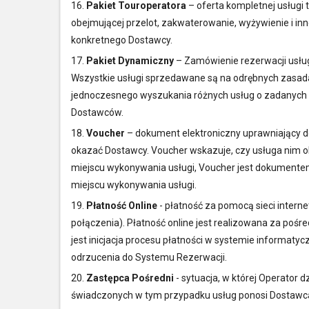
16.
Pakiet Touroperatora
– oferta kompletnej usługi
obejmującej przelot, zakwaterowanie, wyżywienie i in
konkretnego Dostawcy.
17.
Pakiet Dynamiczny
– Zamówienie rezerwacji usług
Wszystkie usługi sprzedawane są na odrębnych zasad
jednoczesnego wyszukania różnych usług o zadanych 
Dostawców.
18.
Voucher
– dokument elektroniczny uprawniający do
okazać Dostawcy. Voucher wskazuje, czy usługa nim obję
miejscu wykonywania usługi, Voucher jest dokumente
miejscu wykonywania usługi.
19.
Płatność Online
- płatność za pomocą sieci intern
połączenia). Płatność online jest realizowana za po
jest inicjacja procesu płatności w systemie informatycz
odrzucenia do Systemu Rezerwacji.
20.
Zastępca Pośredni
- sytuacja, w której Operator 
świadczonych w tym przypadku usług ponosi Dostawca u