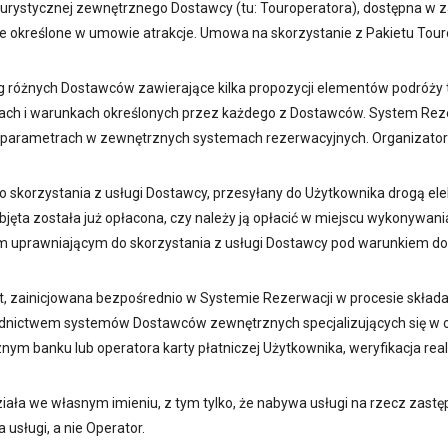
 turystycznej zewnętrznego Dostawcy (tu: Touroperatora), dostępna w 
ne określone w umowie atrakcje. Umowa na skorzystanie z Pakietu Touro
 różnych Dostawców zawierające kilka propozycji elementów podróży t
ach i warunkach określonych przez każdego z Dostawców. System Reze
parametrach w zewnętrznych systemach rezerwacyjnych. Organizatore
 skorzystania z usługi Dostawcy, przesyłany do Użytkownika drogą ele
ta została już opłacona, czy należy ją opłacić w miejscu wykonywania us
m uprawniającym do skorzystania z usługi Dostawcy pod warunkiem do
et, zainicjowana bezpośrednio w Systemie Rezerwacji w procesie składa
średnictwem systemów Dostawców zewnętrznych specjalizujących się w o
nym banku lub operatora karty płatniczej Użytkownika, weryfikacja realiz
działa we własnym imieniu, z tym tylko, że nabywa usługi na rzecz zas
sługi, a nie Operator.