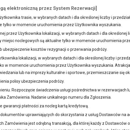
ogą elektroniczną przez System Rezerwacji]
ytkownika trasie, w wybranych datach i dla określonej liczby i przedz
ne tylko w momencie uruchomienia przez Użytkownika wyszukania.
j przez Użytkownika lokalizacji, w wybranych datach i dla określonej 
ny miejsc noclegowych są aktualne tylko w momencie uruchomienia pr
ub ubezpieczenie kosztów rezygnacji o przerwania podróży.
tkownika lokalizacji, w wybranych datach i dla określonej liczby i prz
e tylko w momencie uruchomienia przez Użytkownika wyszukania. Atrakc
iedzania lub na imprezy kulturalne i sportowe, przemieszczanie się o
ienia polisy ubezpieczenia podróży.
ieniu. Rozpoczęcie świadczenia usługi pośrednictwa w rezerwacjach l
ika Zamówienia. Nadanie unikalnego numeru dla Zgłoszenia.
 gwarancji płatności za nocleg kartą kredytową.
nta dokumentów uprawniających do skorzystania z usług Dostawców na a
ach Zamówienia jest odrębną transakcją, dla której każdy z Dostawców 