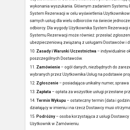
wykonania wyszukania. Głównym zadaniem Systemu Rez
System Rezerwacji w celu wyświetlenia Użytkownikowi
samych usług dla wielu odbiorców na świecie jednocze
odbiorcy. Dla wygody Użytkownika System Rezerwacji m
Systemu Rezerwacji może również: przesłać zgłoszeni
ubezpieczeniową związaną z usługami Dostawców i dok
10.
Zasady i Warunki Uczestnictwa
– indywidualnie o
poszczególnych Dostawców.
11.
Zamówienie
– ogół danych, niezbędnych do zarez
wybranych przez Użytkownika Usług na podstawie pro
12.
Zgłoszenie
– posiadająca unikalny numer, sprawa
13.
Zapłata
– opłata za wszystkie usługi przesłane p
14.
Termin Wykupu
– ostateczny termin (data i godzi
działający w imieniu i na rzecz Dostawcy musi otrzy
15.
Podróżny
– osoba korzystająca z usługi Dostawcy
Użytkownik w Zamówieniu.