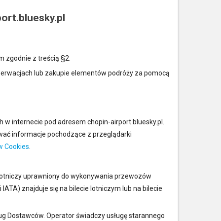
ort.bluesky.pl
m zgodnie z treścią §2.
 rezerwacjach lub zakupie elementów podróży za pomocą
w internecie pod adresem chopin-airport.bluesky.pl.
ywać informacje pochodzące z przeglądarki
ów Cookies
.
k lotniczy uprawniony do wykonywania przewozów
 IATA) znajduje się na bilecie lotniczym lub na bilecie
ług Dostawców. Operator świadczy usługę starannego