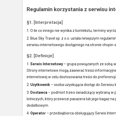
Regulamin korzystania z serwisu in
§1. [Interpretacja]
1. O ile co innego nie wynika z kontekstu, terminy wyr
2. Blue Sky Travel sp. z o.o. ustala niniejszym regu
serwisu internetowego dostępnego na stronie chopin-air
§2. [Definicje]
1.
Serwis Internetowy
– grupa powiązanych ze sobą w c
Strony internetowe mogą zawierać treści informacyjne
internetowej w celu dostosowania treści do preferencj
2.
Użytkownik
– osoba uzyskująca dostęp do Serwisu I
3.
Dostawca
– podmiot trzeci świadczący wybraną w p
lotniczych, który przewozi pasażera lub jego bagaż na po
dodatkowym.
4.
Operator
– przedsiębiorca obsługujący Serwis Inte