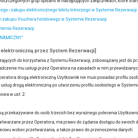
poszczególnych grup opisano w następujących załącznikach, które stan
czego i zakupu elektronicznego biletu lotniczego w Systemie Rezerwacji
ch i zakupu Vouchera hotelowego w Systemie Rezerwacji
stemie Rezerwacji
 DYNAMICZNY”
 elektroniczną przez System Rezerwacji]
rzających do korzystania z Systemu Rezerwacji, zobowiązany jest do p
dczenie mu usługi przez Operatora na zasadach w nim przewidzianyc
eratora drogą elektroniczną Użytkownik nie musi posiadać profilu os
sług drogą elektroniczną po utworzeniu profilu osobistego w Systemi
mowa w ust. 2:
e są przekazywane do osób trzecich bez wyraźnego polecenia Użytkowni
zetwarzane przez Operatora, ma prawo do żądania dostępu do swoich d
zeciwu wobec przetwarzania, a także prawo do przenoszenia danych.