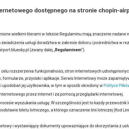
ternetowego dostępnego na stronie chopin-airp
óżnione wielkimi literami w tekście Regulaminu mają znaczenie nadane i
lamin świadczenia usługi doradztwa w zakresie doboru i pośrednictwa w
port.bluesky.pl (zwany dalej „
Regulaminem
”).
elu rozszerzenia funkcjonalności, stron internetowych udostępnionych 
, formularze, przyciski i aplikacje. Serwis Internetowy może zapamięt
i i upodobań jej użytkownika, w tym w sposób określony w
Polityce Plik
nternetowego przez internet i za pomocą przeglądarki internetowej.
rocesie wyszukania usługę. W szczególności jest to każdy przewoźni
dstawie biletu lotniczego, a którego oznaczenie linii lotniczej (Kod Linii
rnetowy i wystawiający dokumenty upoważniające do skorzystania z us