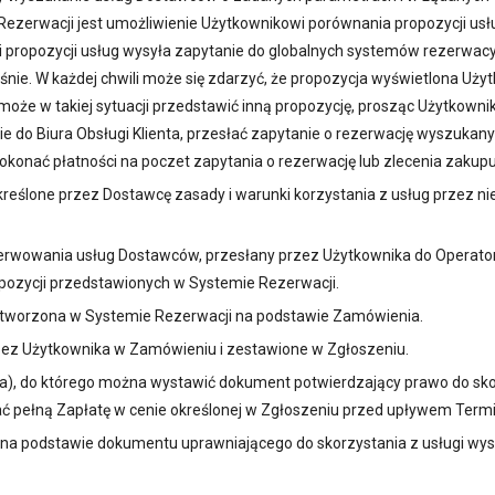
erwacji jest umożliwienie Użytkownikowi porównania propozycji usł
 propozycji usług wysyła zapytanie do globalnych systemów rezerwacy
śnie. W każdej chwili może się zdarzyć, że propozycja wyświetlona Uż
oże w takiej sytuacji przedstawić inną propozycję, prosząc Użytkown
e do Biura Obsługi Klienta, przesłać zapytanie o rezerwację wyszuka
onać płatności na poczet zapytania o rezerwację lub zlecenia zakupu
kreślone przez Dostawcę zasady i warunki korzystania z usług przez n
erwowania usług Dostawców, przesłany przez Użytkownika do Operator
pozycji przedstawionych w Systemie Rezerwacji.
 tworzona w Systemie Rezerwacji na podstawie Zamówienia.
rzez Użytkownika w Zamówieniu i zestawione w Zgłoszeniu.
na), do którego można wystawić dokument potwierdzający prawo do sko
mać pełną Zapłatę w cenie określonej w Zgłoszeniu przed upływem Term
 na podstawie dokumentu uprawniającego do skorzystania z usługi wy