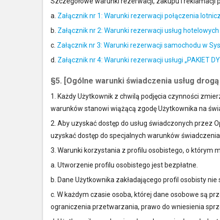
Szczegółowe warunki rezerwacji, zakupu i reklamacji 
a.
Załącznik nr 1: Warunki rezerwacji połączenia lotni
b.
Załącznik nr 2: Warunki rezerwacji usług hotelowy
c.
Załącznik nr 3: Warunki rezerwacji samochodu w Sy
d.
Załącznik nr 4: Warunki rezerwacji usługi „PAKIET
§5. [Ogólne warunki świadczenia usług drogą
1. Każdy Użytkownik z chwilą podjęcia czynności zmie
warunków stanowi wiążącą zgodę Użytkownika na świa
2. Aby uzyskać dostęp do usług świadczonych przez Op
uzyskać dostęp do specjalnych warunków świadczenia u
3. Warunki korzystania z profilu osobistego, o którym 
a. Utworzenie profilu osobistego jest bezpłatne.
b. Dane Użytkownika zakładającego profil osobisty ni
c. W każdym czasie osoba, której dane osobowe są pr
ograniczenia przetwarzania, prawo do wniesienia spr