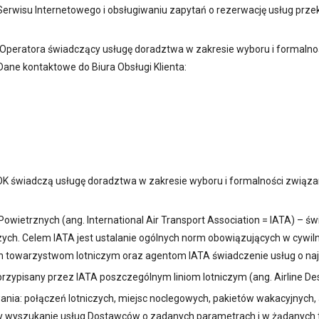
 Serwisu Internetowego i obsługiwaniu zapytań o rezerwację usług 
Operatora świadczący usługę doradztwa w zakresie wyboru i formaln
Dane kontaktowe do Biura Obsługi Klienta:
OK świadczą usługę doradztwa w zakresie wyboru i formalności związa
etrznych (ang. International Air Transport Association = IATA) – św
ych. Celem IATA jest ustalanie ogólnych norm obowiązujących w cywil
ch towarzystwom lotniczym oraz agentom IATA świadczenie usług o naj
ypisany przez IATA poszczególnym liniom lotniczym (ang. Airline Des
nia: połączeń lotniczych, miejsc noclegowych, pakietów wakacyjnych, 
y wyszukanie usług Dostawców o zadanych parametrach i w żądanych 