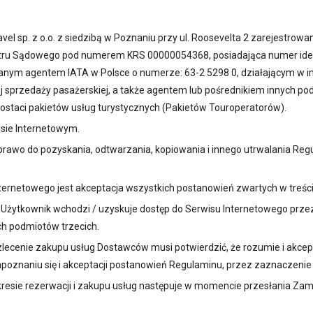
vel sp. z o.o. z siedzibą w Poznaniu przy ul. Roosevelta 2 zarejestro
stru Sądowego pod numerem KRS 00000054368, posiadająca numer ident
towanym agentem IATA w Polsce o numerze: 63-2 5298 0, działającym w 
sprzedaży pasażerskiej, a także agentem lub pośrednikiem innych po
ostaci pakietów usług turystycznych (Pakietów Touroperatorów).
isie Internetowym.
 prawo do pozyskania, odtwarzania, kopiowania i innego utrwalania Re
ternetowego jest akceptacja wszystkich postanowień zwartych w treśc
Użytkownik wchodzi / uzyskuje dostęp do Serwisu Internetowego przez
ch podmiotów trzecich.
 zlecenie zakupu usług Dostawców musi potwierdzić, że rozumie i akc
poznaniu się i akceptacji postanowień Regulaminu, przez zaznaczenie 
kresie rezerwacji i zakupu usług następuje w momencie przesłania Za