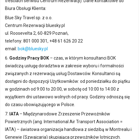
treściach serwisu Centrum Rezerwacji). Dane kontaktowe do
Biura Obsługi Klienta:
Blue Sky Travel sp. z o.o.
Centrum Rezerwacji bluesky.pl
ul. Roosevelta 2, 60-829 Poznań,
telefony: 801 000 301, +48 61 626 20 22
email:
bok@bluesky.pl
6.
Godziny Pracy BOK
– czas, w którym konsultanci BOK
świadczą usługę doradztwa w zakresie wyboru i formalności
związanych z rezerwacją usług Dostawców. Konsultanci są
dostępni do dyspozycji Użytkowników: od poniedziałku do piątku
w godzinach od 9:00 to 20:00, w sobotę od 10:00 to 14:00 z
wyjątkiem dni ustawowo wolnych od pracy. Godziny odnoszą się
do czasu obowiązującego w Polsce.
7.
IATA
– Międzynarodowe Zrzeszenie Przewoźników
Powietrznych (ang. International Air Transport Association =
IATA) – światowa organizacja handlowa z siedzibą w Montrealu i
Genewie (Szwajcaria) skupiająca przewoźników lotniczych.