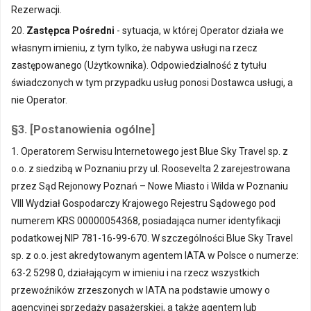
Rezerwacji.
20.
Zastępca Pośredni
- sytuacja, w której Operator działa we
własnym imieniu, z tym tylko, że nabywa usługi na rzecz
zastępowanego (Użytkownika). Odpowiedzialność z tytułu
świadczonych w tym przypadku usług ponosi Dostawca usługi, a
nie Operator.
§3. [Postanowienia ogólne]
1. Operatorem Serwisu Internetowego jest Blue Sky Travel sp. z
o.o. z siedzibą w Poznaniu przy ul. Roosevelta 2 zarejestrowana
przez Sąd Rejonowy Poznań – Nowe Miasto i Wilda w Poznaniu
VIII Wydział Gospodarczy Krajowego Rejestru Sądowego pod
numerem KRS 00000054368, posiadająca numer identyfikacji
podatkowej NIP 781-16-99-670. W szczególności Blue Sky Travel
sp. z o.o. jest akredytowanym agentem IATA w Polsce o numerze:
63-2 5298 0, działającym w imieniu i na rzecz wszystkich
przewoźników zrzeszonych w IATA na podstawie umowy o
agencyjnej sprzedaży pasażerskiej, a także agentem lub